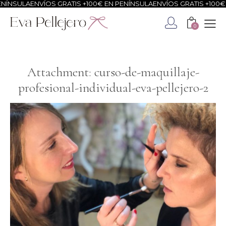
ÍNSULA
ENVÍOS GRATIS +100€ EN PENÍNSULA
ENVÍOS GRATIS +100€ E
0
Attachment: curso-de-maquillaje-
profesional-individual-eva-pellejero-2