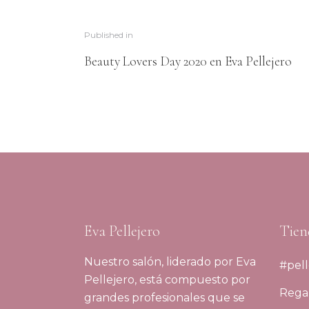
Published in
Beauty Lovers Day 2020 en Eva Pellejero
Eva Pellejero
Tien
Nuestro salón, liderado por Eva
#pell
Pellejero, está compuesto por
Regal
grandes profesionales que se