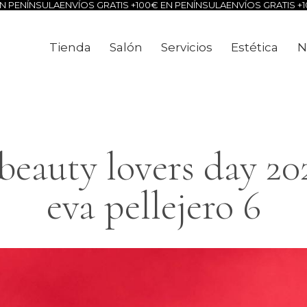
 PENÍNSULA
ENVÍOS GRATIS +100€ EN PENÍNSULA
ENVÍOS GRATIS +10
Tienda
Salón
Servicios
Estética
N
Tienda
Salón
Servicios
Estéti
beauty lovers day 20
eva pellejero 6