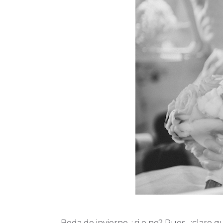
Boda de invierno ¿si o no? Pues…¡claro q