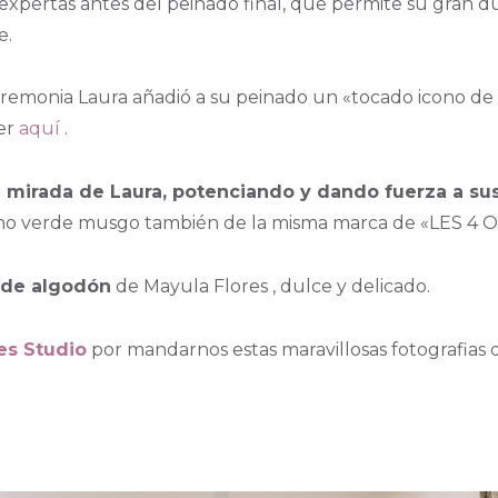
s expertas antes del peinado final, que permite su gran 
e.
la ceremonia Laura añadió a su peinado un «tocado icono
ver
aquí
.
la mirada de Laura, potenciando y dando fuerza a su
tono verde musgo también de la misma marca de «LES 4
r de algodón
de Mayula Flores , dulce y delicado.
es Studio
por mandarnos estas maravillosas fotografias 