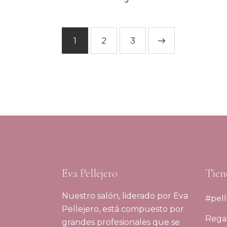
1
2
>
3
Eva Pellejero
Tien
Nuestro salón, liderado por Eva
#pell
Pellejero, está compuesto por
Regal
grandes profesionales que se