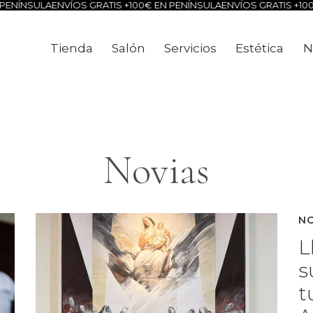
SULA
ENVÍOS GRATIS +100€ EN PENÍNSULA
ENVÍOS GRATIS +100€ EN 
Tienda
Salón
Servicios
Estética
N
Tienda
Salón
Servicios
Estéti
Novias
NO
L
s
t