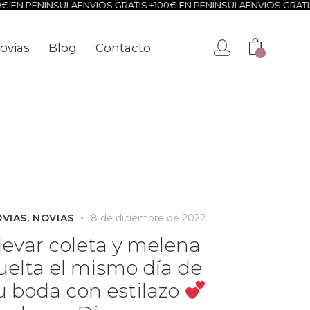
PENÍNSULA
ENVÍOS GRATIS +100€ EN PENÍNSULA
ENVÍOS GRATIS +100
ovias
Blog
Contacto
0
ca
Novias
Blog
Contacto
0
VIAS
,
NOVIAS
8 de diciembre de 2022
levar coleta y melena
uelta el mismo día de
u boda con estilazo