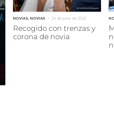
NOVIAS
,
NOVIAS
24 de junio de 2022
NO
Recogido con trenzas y
M
corona de novia
n
n
a