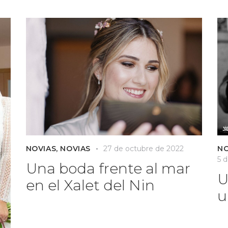
NOVIAS
,
NOVIAS
27 de octubre de 2022
NO
5 
Una boda frente al mar
U
en el Xalet del Nin
u