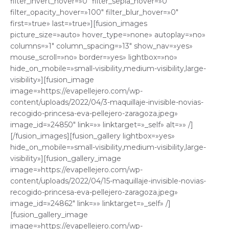
filter_invert_hover=»0″ filter_sepia_hover=»0″
filter_opacity_hover=»100″ filter_blur_hover=»0″
first=»true» last=»true»][fusion_images
picture_size=»auto» hover_type=»none» autoplay=»no»
columns=»1″ column_spacing=»13″ show_nav=»yes»
mouse_scroll=»no» border=»yes» lightbox=»no»
hide_on_mobile=»small-visibility,medium-visibility,large-
visibility»][fusion_image
image=»https://evapellejero.com/wp-
content/uploads/2022/04/3-maquillaje-invisible-novias-
recogido-princesa-eva-pellejero-zaragoza.jpeg»
image_id=»24850″ link=»» linktarget=»_self» alt=»» /]
[/fusion_images][fusion_gallery lightbox=»yes»
hide_on_mobile=»small-visibility,medium-visibility,large-
visibility»][fusion_gallery_image
image=»https://evapellejero.com/wp-
content/uploads/2022/04/15-maquillaje-invisible-novias-
recogido-princesa-eva-pellejero-zaragoza.jpeg»
image_id=»24862″ link=»» linktarget=»_self» /]
[fusion_gallery_image
image=»https://evapellejero.com/wp-