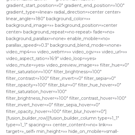
gradient_start_position=»0″ gradient_end_position=»100″
gradient_type=»linear» radial_direction=»center center»
linear_angle=»180″ background_color=»»
background_image=»» background_position=»center
center» background_repeat=»no-repeat» fade=»no»
background_parallax=»none» enable_mobile=»no»
parallax_speed=»0.3″ background_blend_mode=»none»
video_mp4=»» video_webm=»» video_ogv=»» video_url=»»
video_aspect_ratio=»16:9″ video_loop=»yes»
video_mute=»yes» video_preview_image=»» filter_hue=»0″
filter_saturation=»100″ filter_brightness=»100″
filter_contrast=»100″ filter_invert=»0″ filter_sepia=»0″
filter_opacity=»100″ filter_blur=»0″ filter_hue_hover=»0″
filter_saturation_hover=»100″
filter_brightness_hover=»100″ filter_contrast_hover=»100″
filter_invert_hover=»0″ filter_sepia_hover=»0″
filter_opacity_hover=»100″ filter_blur_hover=»0″]
[fusion_builder_row][fusion_builder_column type=»1_1″
type=»1_1″ spacing=»» center_content=»no» link=»»
target=»_self» min_height=»» hide_on_mobile=»small-