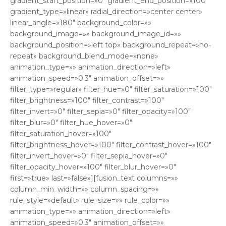
gradient_start_position=»0″ gradient_end_position=»100″
gradient_type=»linear» radial_direction=»center center»
linear_angle=»180″ background_color=»»
background_image=»» background_image_id=»»
background_position=»left top» background_repeat=»no-
repeat» background_blend_mode=»none»
animation_type=»» animation_direction=»left»
animation_speed=»0.3″ animation_offset=»»
filter_type=»regular» filter_hue=»0″ filter_saturation=»100″
filter_brightness=»100″ filter_contrast=»100″
filter_invert=»0″ filter_sepia=»0″ filter_opacity=»100″
filter_blur=»0″ filter_hue_hover=»0″
filter_saturation_hover=»100″
filter_brightness_hover=»100″ filter_contrast_hover=»100″
filter_invert_hover=»0″ filter_sepia_hover=»0″
filter_opacity_hover=»100″ filter_blur_hover=»0″
first=»true» last=»false»][fusion_text columns=»»
column_min_width=»» column_spacing=»»
rule_style=»default» rule_size=»» rule_color=»»
animation_type=»» animation_direction=»left»
animation_speed=»0.3″ animation_offset=»»