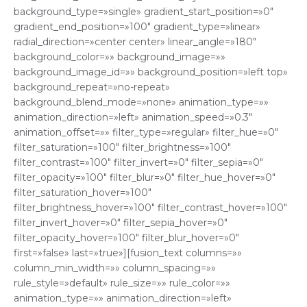
background_type=»single» gradient_start_position=»0″
gradient_end_position=»100″ gradient_type=»linear»
radial_direction=»center center» linear_angle=»180″
background_color=»» background_image=»»
background_image_id=»» background_position=»left top»
background_repeat=»no-repeat»
background_blend_mode=»none» animation_type=»»
animation_direction=»left» animation_speed=»0.3″
animation_offset=»» filter_type=»regular» filter_hue=»0″
filter_saturation=»100″ filter_brightness=»100″
filter_contrast=»100″ filter_invert=»0″ filter_sepia=»0″
filter_opacity=»100″ filter_blur=»0″ filter_hue_hover=»0″
filter_saturation_hover=»100″
filter_brightness_hover=»100″ filter_contrast_hover=»100″
filter_invert_hover=»0″ filter_sepia_hover=»0″
filter_opacity_hover=»100″ filter_blur_hover=»0″
first=»false» last=»true»][fusion_text columns=»»
column_min_width=»» column_spacing=»»
rule_style=»default» rule_size=»» rule_color=»»
animation_type=»» animation_direction=»left»