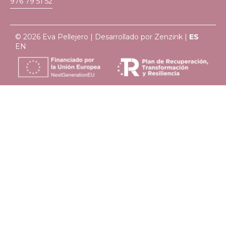
976 79 51 52
© 2026 Eva Pellejero | Desarrollado por
Zenzink
|
ES
EN