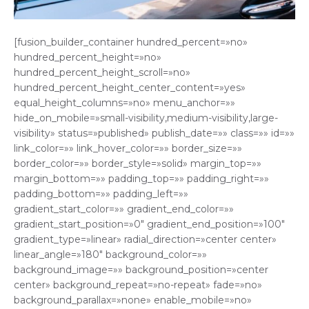
[fusion_builder_container hundred_percent=»no»
hundred_percent_height=»no»
hundred_percent_height_scroll=»no»
hundred_percent_height_center_content=»yes»
equal_height_columns=»no» menu_anchor=»»
hide_on_mobile=»small-visibility,medium-visibility,large-
visibility» status=»published» publish_date=»» class=»» id=»»
link_color=»» link_hover_color=»» border_size=»»
border_color=»» border_style=»solid» margin_top=»»
margin_bottom=»» padding_top=»» padding_right=»»
padding_bottom=»» padding_left=»»
gradient_start_color=»» gradient_end_color=»»
gradient_start_position=»0″ gradient_end_position=»100″
gradient_type=»linear» radial_direction=»center center»
linear_angle=»180″ background_color=»»
background_image=»» background_position=»center
center» background_repeat=»no-repeat» fade=»no»
background_parallax=»none» enable_mobile=»no»