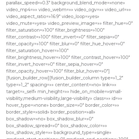
parallax_speed=»0.3″ background_blend_mode=»none»
video_mp4=»» video_webm=»» video_ogv=»» video_url=»»
video_aspect_ratio=»16:9″ video_loop=»yes»
video_mute=»yes» video_preview_image=»» filter_hue=»0″
filter_saturation=»100″ filter_brightness=»100″
filter_contrast=»100″ filter_invert=»0″ filter_sepia=»0″
filter_opacity=»100″ filter_blur=»0″ filter_hue_hover=»0″
filter_saturation_hover=»100″
filter_brightness_hover=»100″ filter_contrast_hover=»100″
filter_invert_hover=»0″ filter_sepia_hover=»0″
filter_opacity_hover=»100″ filter_blur_hover=»0″]
[fusion_builder_row][fusion_builder_column type=»1_2″
type=»1_2″ spacing=»» center_content=»no» link=»»
target=»_self» min_height=»» hide_on_mobile=»small-
visibility,medium-visibility,large-visibility» class=»» id=»»
hover_type=»none» border_size=»0″ border_color=»»
border_style=»solid» border_position=»all»
box_shadow=»no» box_shadow_blur=»0″
box_shadow_spread=»0″ box_shadow_color=»»
box_shadow_style=»» background_type=»single»