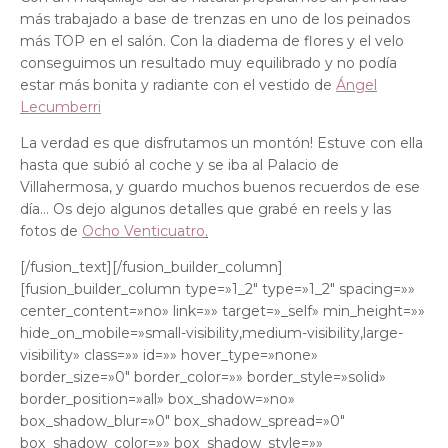
más trabajado a base de trenzas en uno de los peinados
más TOP en el salón. Con la diadema de flores y el velo
conseguimos un resultado muy equilibrado y no podía
estar más bonita y radiante con el vestido de
Ángel
Lecumberri
La verdad es que disfrutamos un montón! Estuve con ella
hasta que subió al coche y se iba al Palacio de
Villahermosa, y guardo muchos buenos recuerdos de ese
día… Os dejo algunos detalles que grabé en reels y las
fotos de
Ocho Venticuatro
.
[/fusion_text][/fusion_builder_column]
[fusion_builder_column type=»1_2″ type=»1_2″ spacing=»»
center_content=»no» link=»» target=»_self» min_height=»»
hide_on_mobile=»small-visibility,medium-visibility,large-
visibility» class=»» id=»» hover_type=»none»
border_size=»0″ border_color=»» border_style=»solid»
border_position=»all» box_shadow=»no»
box_shadow_blur=»0″ box_shadow_spread=»0″
box_shadow_color=»» box_shadow_style=»»