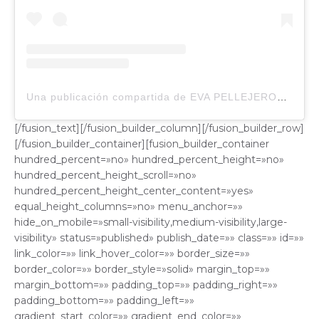
Una publicación compartida de EVA PELLEJERO
®️
#sa
[/fusion_text][/fusion_builder_column][/fusion_builder_row]
[/fusion_builder_container][fusion_builder_container
hundred_percent=»no» hundred_percent_height=»no»
hundred_percent_height_scroll=»no»
hundred_percent_height_center_content=»yes»
equal_height_columns=»no» menu_anchor=»»
hide_on_mobile=»small-visibility,medium-visibility,large-
visibility» status=»published» publish_date=»» class=»» id=»»
link_color=»» link_hover_color=»» border_size=»»
border_color=»» border_style=»solid» margin_top=»»
margin_bottom=»» padding_top=»» padding_right=»»
padding_bottom=»» padding_left=»»
gradient_start_color=»» gradient_end_color=»»