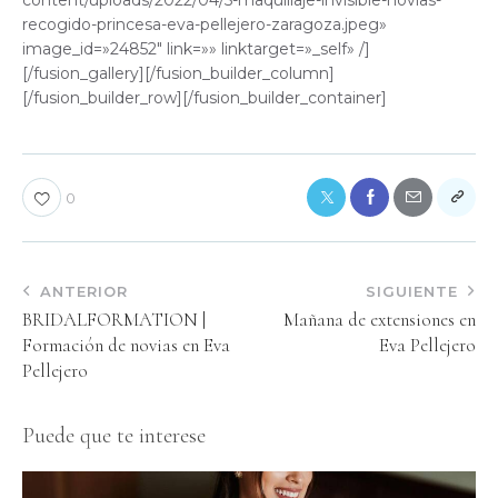
recogido-princesa-eva-pellejero-zaragoza.jpeg»
image_id=»24852″ link=»» linktarget=»_self» /]
[/fusion_gallery][/fusion_builder_column]
[/fusion_builder_row][/fusion_builder_container]
0
ANTERIOR
SIGUIENTE
BRIDALFORMATION |
Mañana de extensiones en
Formación de novias en Eva
Eva Pellejero
Pellejero
Puede que te interese