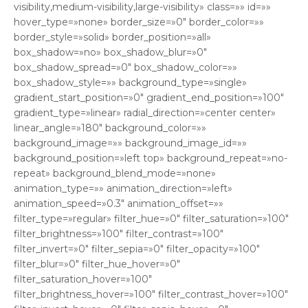
visibility,medium-visibility,large-visibility» class=»» id=»»
hover_type=»none» border_size=»0″ border_color=»»
border_style=»solid» border_position=»all»
box_shadow=»no» box_shadow_blur=»0″
box_shadow_spread=»0″ box_shadow_color=»»
box_shadow_style=»» background_type=»single»
gradient_start_position=»0″ gradient_end_position=»100″
gradient_type=»linear» radial_direction=»center center»
linear_angle=»180″ background_color=»»
background_image=»» background_image_id=»»
background_position=»left top» background_repeat=»no-
repeat» background_blend_mode=»none»
animation_type=»» animation_direction=»left»
animation_speed=»0.3″ animation_offset=»»
filter_type=»regular» filter_hue=»0″ filter_saturation=»100″
filter_brightness=»100″ filter_contrast=»100″
filter_invert=»0″ filter_sepia=»0″ filter_opacity=»100″
filter_blur=»0″ filter_hue_hover=»0″
filter_saturation_hover=»100″
filter_brightness_hover=»100″ filter_contrast_hover=»100″