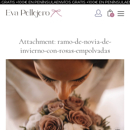
ATIS +100€ EN PENÍNSULA
ENVÍOS GRATIS +100€ EN PENÍNSULA
ENVÍ
0
Attachment: ramo-de-novia-de-
invierno-con-rosas-empolvadas