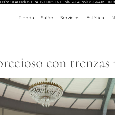
NVÍOS GRATIS +100€ EN PENÍNSULA
ENVÍOS GRATIS +100€ EN PENÍN
Tienda
Salón
Servicios
Estética
N
Tienda
Salón
Servicios
Estéti
recioso con trenzas 