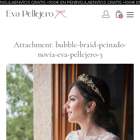
NSULA
ENVÍOS GRATIS +100€ EN PENÍNSULA
ENVÍOS GRATIS +100€ EN
0
Attachment: bubble-braid-peinado-
novia-eva-pellejero-3