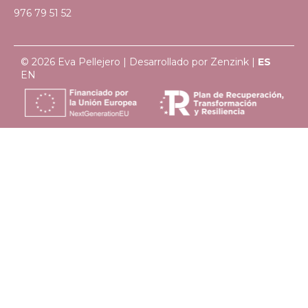
976 79 51 52
© 2026 Eva Pellejero | Desarrollado por
Zenzink
|
ES
EN