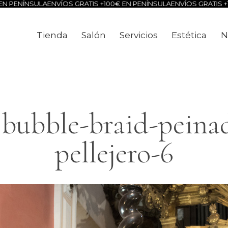
 PENÍNSULA
ENVÍOS GRATIS +100€ EN PENÍNSULA
ENVÍOS GRATIS +10
Tienda
Salón
Servicios
Estética
N
Tienda
Salón
Servicios
Estéti
bubble-braid-peina
pellejero-6