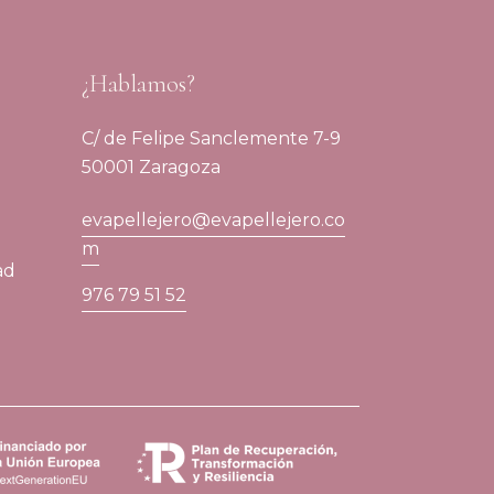
¿Hablamos?
C/ de Felipe Sanclemente 7-9
50001 Zaragoza
evapellejero@evapellejero.co
m
ad
976 79 51 52