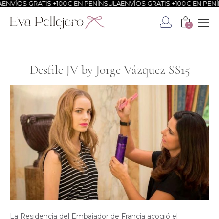
RATIS +100€ EN PENÍNSULA
ENVÍOS GRATIS +100€ EN PENÍNSULA
ENV
0
Desfile JV by Jorge Vázquez SS15
La Residencia del Embajador de Francia acogió el