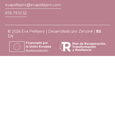
evapellejero@evapellejero.com
976 79 51 52
© 2026 Eva Pellejero | Desarrollado por
Zenzink
|
ES
EN