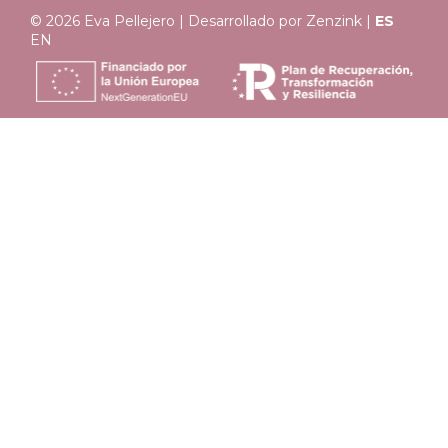
© 2026 Eva Pellejero | Desarrollado por
Zenzink
|
ES
EN