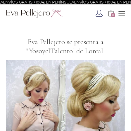
OS GRATIS +100€ EN PENÍNSULA
ENVÍOS GRATIS +100€ EN PENÍNSUL
0
Eva Pellejero se presenta a
"YosoyelTalento" de Loreal.