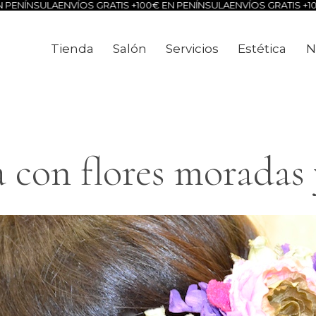
A
ENVÍOS GRATIS +100€ EN PENÍNSULA
ENVÍOS GRATIS +100€ EN PEN
Tienda
Salón
Servicios
Estética
N
Tienda
Salón
Servicios
Estéti
 con flores moradas y