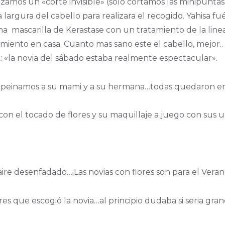
zamos un «corte invisible» (sólo cortamos las minipuntas)
argura del cabello para realizara el recogido. Yahisa fu
una mascarilla de Kerastase con un tratamiento de la lin
miento en casa. Cuanto mas sano este el cabello, mejor.
 «la novia del sábado estaba realmente espectacular».
y peinamos a su mami y a su hermana…todas quedaron e
con el tocado de flores y su maquillaje a juego con sus 
ire desenfadado…¡Las novias con flores son para el Veran
es que escogió la novia…al principio dudaba si seria gran