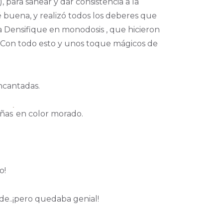
, para sanear y dar consistencia a la
é buena, y realizó todos los deberes que
ea Densifique en monodosis , que hicieron
. Con todo esto y unos toque mágicos de
ncantadas.
uñas
en color morado.
o!
de..¡pero quedaba genial!