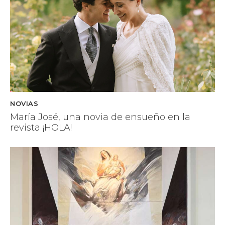
e
x
i
c
a
n
o
S
e
NOVIAS
r
María José, una novia de ensueño en la
v
revista ¡HOLA!
i
P
o
r
n
o
S
e
x