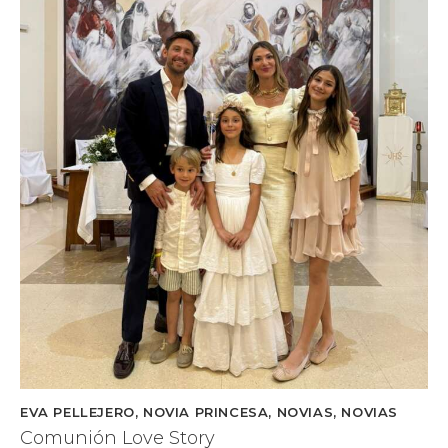
M
e
x
EVA PELLEJERO
,
NOVIA PRINCESA
,
NOVIAS
,
NOVIAS
Comunión Love Story