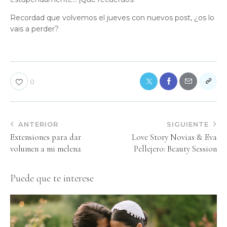
Recordad que volvemos el jueves con nuevos post, ¿os lo
vais a perder?
P
o
r
n
0
o
O
c
ANTERIOR
SIGUIENTE
u
l
Extensiones para dar
Love Story Novias & Eva
t
volumen a mi melena
Pellejero: Beauty Session
o
P
Puede que te interese
o
r
n
o
M