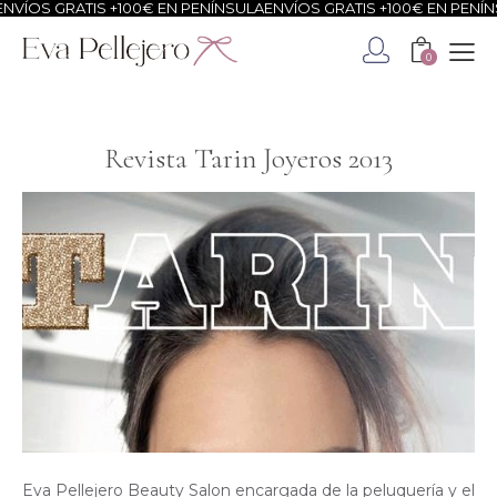
S +100€ EN PENÍNSULA
ENVÍOS GRATIS +100€ EN PENÍNSULA
ENVÍOS 
0
Revista Tarin Joyeros 2013
Eva Pellejero Beauty Salon encargada de la peluquería y el