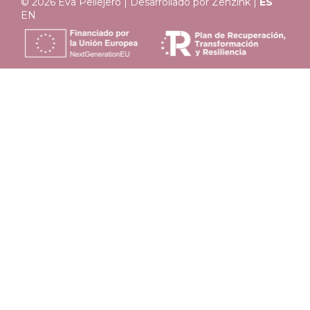
© 2026 Eva Pellejero | Desarrollado por
Zenzink
|
ES
EN