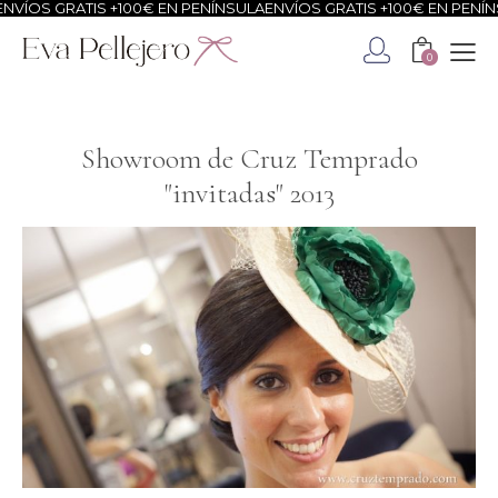
RATIS +100€ EN PENÍNSULA
ENVÍOS GRATIS +100€ EN PENÍNSULA
ENV
0
Showroom de Cruz Temprado
"invitadas" 2013