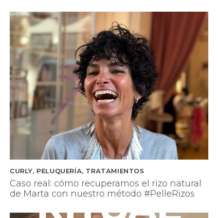
CURLY
,
PELUQUERÍA
,
TRATAMIENTOS
Caso real: cómo recuperamos el rizo natural
de Marta con nuestro método #PelleRizos