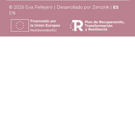
© 2026 Eva Pellejero | Desarrollado por
Zenzink
|
ES
EN