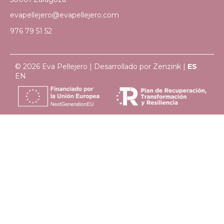
evapellejero@evapellejero.com
976 79 51 52
© 2026 Eva Pellejero | Desarrollado por
Zenzink
|
ES
EN