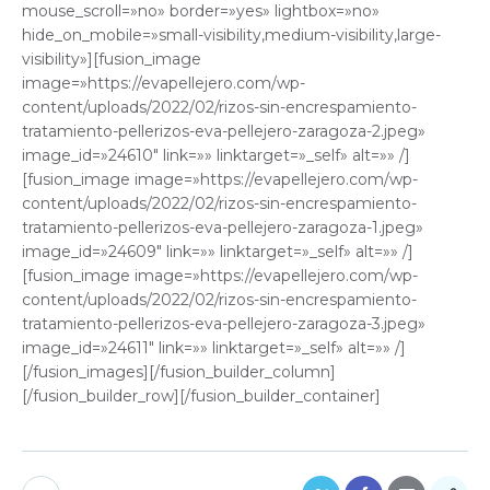
mouse_scroll=»no» border=»yes» lightbox=»no»
hide_on_mobile=»small-visibility,medium-visibility,large-
visibility»][fusion_image
image=»https://evapellejero.com/wp-
content/uploads/2022/02/rizos-sin-encrespamiento-
tratamiento-pellerizos-eva-pellejero-zaragoza-2.jpeg»
image_id=»24610″ link=»» linktarget=»_self» alt=»» /]
[fusion_image image=»https://evapellejero.com/wp-
content/uploads/2022/02/rizos-sin-encrespamiento-
tratamiento-pellerizos-eva-pellejero-zaragoza-1.jpeg»
image_id=»24609″ link=»» linktarget=»_self» alt=»» /]
[fusion_image image=»https://evapellejero.com/wp-
content/uploads/2022/02/rizos-sin-encrespamiento-
tratamiento-pellerizos-eva-pellejero-zaragoza-3.jpeg»
image_id=»24611″ link=»» linktarget=»_self» alt=»» /]
[/fusion_images][/fusion_builder_column]
[/fusion_builder_row][/fusion_builder_container]