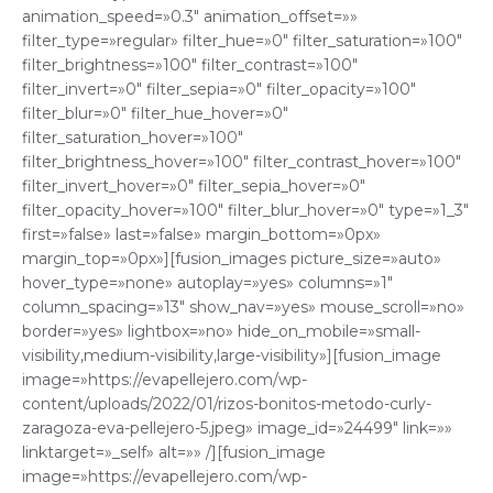
animation_speed=»0.3″ animation_offset=»»
filter_type=»regular» filter_hue=»0″ filter_saturation=»100″
filter_brightness=»100″ filter_contrast=»100″
filter_invert=»0″ filter_sepia=»0″ filter_opacity=»100″
filter_blur=»0″ filter_hue_hover=»0″
filter_saturation_hover=»100″
filter_brightness_hover=»100″ filter_contrast_hover=»100″
filter_invert_hover=»0″ filter_sepia_hover=»0″
filter_opacity_hover=»100″ filter_blur_hover=»0″ type=»1_3″
first=»false» last=»false» margin_bottom=»0px»
margin_top=»0px»][fusion_images picture_size=»auto»
hover_type=»none» autoplay=»yes» columns=»1″
column_spacing=»13″ show_nav=»yes» mouse_scroll=»no»
border=»yes» lightbox=»no» hide_on_mobile=»small-
visibility,medium-visibility,large-visibility»][fusion_image
image=»https://evapellejero.com/wp-
content/uploads/2022/01/rizos-bonitos-metodo-curly-
zaragoza-eva-pellejero-5.jpeg» image_id=»24499″ link=»»
linktarget=»_self» alt=»» /][fusion_image
image=»https://evapellejero.com/wp-