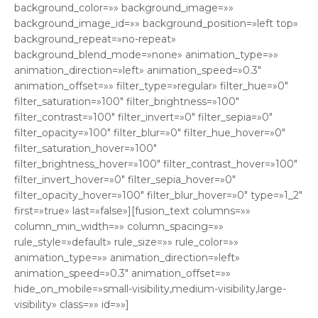
background_color=»» background_image=»»
background_image_id=»» background_position=»left top»
background_repeat=»no-repeat»
background_blend_mode=»none» animation_type=»»
animation_direction=»left» animation_speed=»0.3″
animation_offset=»» filter_type=»regular» filter_hue=»0″
filter_saturation=»100″ filter_brightness=»100″
filter_contrast=»100″ filter_invert=»0″ filter_sepia=»0″
filter_opacity=»100″ filter_blur=»0″ filter_hue_hover=»0″
filter_saturation_hover=»100″
filter_brightness_hover=»100″ filter_contrast_hover=»100″
filter_invert_hover=»0″ filter_sepia_hover=»0″
filter_opacity_hover=»100″ filter_blur_hover=»0″ type=»1_2″
first=»true» last=»false»][fusion_text columns=»»
column_min_width=»» column_spacing=»»
rule_style=»default» rule_size=»» rule_color=»»
animation_type=»» animation_direction=»left»
animation_speed=»0.3″ animation_offset=»»
hide_on_mobile=»small-visibility,medium-visibility,large-
visibility» class=»» id=»»]