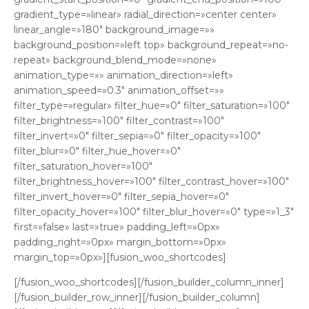
gradient_type=»linear» radial_direction=»center center»
linear_angle=»180″ background_image=»»
background_position=»left top» background_repeat=»no-
repeat» background_blend_mode=»none»
animation_type=»» animation_direction=»left»
animation_speed=»0.3″ animation_offset=»»
filter_type=»regular» filter_hue=»0″ filter_saturation=»100″
filter_brightness=»100″ filter_contrast=»100″
filter_invert=»0″ filter_sepia=»0″ filter_opacity=»100″
filter_blur=»0″ filter_hue_hover=»0″
filter_saturation_hover=»100″
filter_brightness_hover=»100″ filter_contrast_hover=»100″
filter_invert_hover=»0″ filter_sepia_hover=»0″
filter_opacity_hover=»100″ filter_blur_hover=»0″ type=»1_3″
first=»false» last=»true» padding_left=»0px»
padding_right=»0px» margin_bottom=»0px»
margin_top=»0px»][fusion_woo_shortcodes]
[/fusion_woo_shortcodes][/fusion_builder_column_inner]
[/fusion_builder_row_inner][/fusion_builder_column]