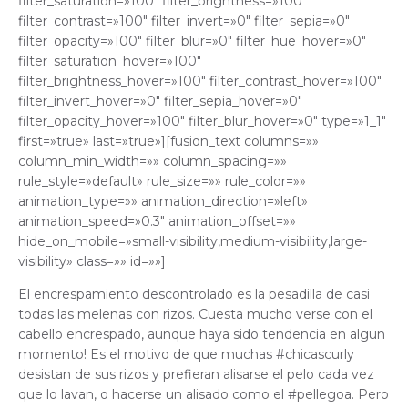
filter_saturation=»100″ filter_brightness=»100″
filter_contrast=»100″ filter_invert=»0″ filter_sepia=»0″
filter_opacity=»100″ filter_blur=»0″ filter_hue_hover=»0″
filter_saturation_hover=»100″
filter_brightness_hover=»100″ filter_contrast_hover=»100″
filter_invert_hover=»0″ filter_sepia_hover=»0″
filter_opacity_hover=»100″ filter_blur_hover=»0″ type=»1_1″
first=»true» last=»true»][fusion_text columns=»»
column_min_width=»» column_spacing=»»
rule_style=»default» rule_size=»» rule_color=»»
animation_type=»» animation_direction=»left»
animation_speed=»0.3″ animation_offset=»»
hide_on_mobile=»small-visibility,medium-visibility,large-
visibility» class=»» id=»»]
El encrespamiento descontrolado es la pesadilla de casi
todas las melenas con rizos. Cuesta mucho verse con el
cabello encrespado, aunque haya sido tendencia en algun
momento! Es el motivo de que muchas #chicascurly
desistan de sus rizos y prefieran alisarse el pelo cada vez
que lo lavan, o hacerse un alisado como el #pellegoa. Pero