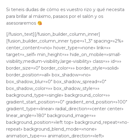
Si teneis dudas de cómo es vuestro rizo y qué necesita
para brillar al máximo, pasaos por el salón y os
asesoraremos
[/fusion_text][/fusion_builder_column_inner]
[fusion_builder_column_inner type=»1_3″ spacing=»2%»
center_content=»no» hover_type=»none» link=»»
target=»_self» min_height=»» hide_on_mobile=»small-
visibility,medium-visibility,large-visibility» class=»» id=»»
border_size=»0″ border_color=»» border_style=»solid»
border_position=»all» box_shadow=»no»
box_shadow_blur=»0″ box_shadow_spread=»0″
box_shadow_color=»» box_shadow_style=»»
background_type=»single» background_color=»»
gradient_start_position=»0″ gradient_end_position=»100″
gradient_type=»linear» radial_direction=»center center»
linear_angle=»180″ background_image=»»
background_position=»left top» background_repeat=»no-
repeat» background_blend_mode=»none»
animation_type=»» animation_direction=»left»