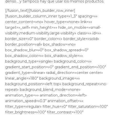
denso… y tampoco hay que usar los mismos productos.
[/fusion_text][fusion_builder_row_inner]
[fusion_builder_column_inner type=»1_3″ spacing=»»
center_content=»no» hover_type=»none» link=»»
target=»_self» min_height=»» hide_on_mobile=»small-
visibility,medium-visibility,large-visibility» class=»» id=»»
border_size=»0″ border_color=»» border_style=»solid»
border_position=»all» box_shadow=»no»
box_shadow_blur=»0″ box_shadow_spread=»0″
box_shadow_color=»» box_shadow_style=»»
background_type=»single» background_color=»»
gradient_start_position=»0″ gradient_end_position=»100″
gradient_type=»linear» radial_direction=»center center»
linear_angle=»180″ background_image=»»
background_position=»left top» background_repeat=»no-
repeat» background_blend_mode=»none»
animation_type=»» animation_direction=»left»
animation_speed=»0.3″ animation_offset=»»
filter_type=»regular» filter_hue=»0″ filter_saturation=»100″
filter_brightness=»100″ filter_contrast=»100″