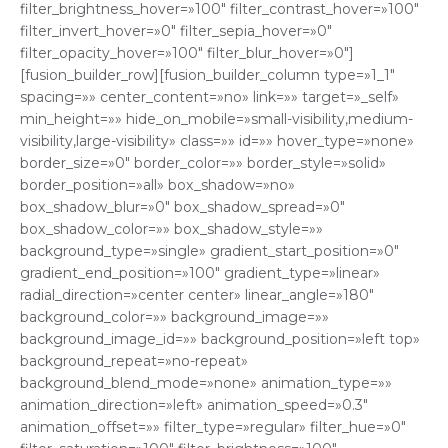
filter_brightness_hover=»100″ filter_contrast_hover=»100″
filter_invert_hover=»0″ filter_sepia_hover=»0″
filter_opacity_hover=»100″ filter_blur_hover=»0″]
[fusion_builder_row][fusion_builder_column type=»1_1″
spacing=»» center_content=»no» link=»» target=»_self»
min_height=»» hide_on_mobile=»small-visibility,medium-
visibility,large-visibility» class=»» id=»» hover_type=»none»
border_size=»0″ border_color=»» border_style=»solid»
border_position=»all» box_shadow=»no»
box_shadow_blur=»0″ box_shadow_spread=»0″
box_shadow_color=»» box_shadow_style=»»
background_type=»single» gradient_start_position=»0″
gradient_end_position=»100″ gradient_type=»linear»
radial_direction=»center center» linear_angle=»180″
background_color=»» background_image=»»
background_image_id=»» background_position=»left top»
background_repeat=»no-repeat»
background_blend_mode=»none» animation_type=»»
animation_direction=»left» animation_speed=»0.3″
animation_offset=»» filter_type=»regular» filter_hue=»0″