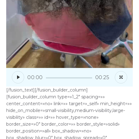
00:00
00:25
[/fusion_text][/fusion_builder_column]
[fusion_builder_column type=»1_2″ spacing=»»
center_content=»no» link=»» target=»_self» min_height=»»
hide_on_mobile=»small-visibility,medium-visibility,large-
visibility» class=»» id=»» hover_type=»none»
border_size=»0″ border_color=»» border_style=»solid»
border_position=»all» box_shadow=»no»
box_shadow_blur=»0″ box_shadow_spread=»0″