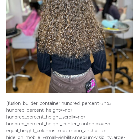
[fusion_builder_container hundred_percent=»no»
hundred_percent_height=»no»
hundred_percent_height_scroll=»no»
hundred_percent_height_center_content=»yes»
equal_height_columns=»no» menu_anchor=»»
hide_on_mobile=»small-visibility,medium-visibility,large-