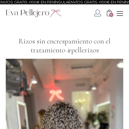
 GRATIS +100€ EN PENÍNSULA
ENVÍOS GRATIS +100€ EN PENÍNSULA
E
0
Rizos sin encrespamiento con el
tratamiento #pellerizos