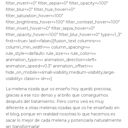
filter_invert=»0″ filter_sepia=»0″ filter_opacity=»100″
filter_blur=»0″ filter_hue_hover=»0″
filter_saturation_hover=»100″
filter_brightness_hover=»100″ filter_contrast_hover=»100″
filter_invert_hover=»0″ filter_sepia_hover=»0″
filter_opacity_hover=»100″ filter_blur_hover=»0″ type=»1_3″
first=»true» last=»false»][fusion_text columns=»»
column_min_width=»» column_spacing=»»
rule_style=»default» rule_size=»» rule_color=»»
animation_type=»» animation_direction=»left»
animation_speed=»0.3″ animation_offset=»»
hide_on_mobile=»small-visibility,medium-visibility,large-
visibility» class=»» id=»»]
La melena rizada que os enseño hoy quedó preciosa,
gracias a ese rizo denso y al brillo que conseguimos
después del tratamiento. Pero como veis es muy
diferente a otras melenas rizadas que os he enseñado en
el blog, porque en realidad nosotras lo que hacemos es
sacar lo mejor de cada melena y potenciarla naturalmente
sin transformarla!