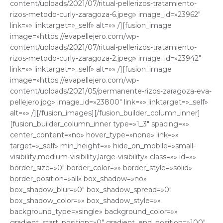
content/uploads/2021/07/ritual-pellerizos-tratamiento-
rizos-metodo-curly-zaragoza-6.jpeg» image_id=»23962″
link=»» linktarget=»_self» alt=»» /][fusion_image
image=»https://evapellejero.com/wp-
content/uploads/2021/07/ritual-pellerizos-tratamiento-
rizos-metodo-curly-zaragoza-2.jpeg» image_id=»23942″
link=»» linktarget=»_self» alt=»» /][fusion_image
image=»https://evapellejero.com/wp-
content/uploads/2021/05/permanente-rizos-zaragoza-eva-
pellejero.jpg» image_id=»23800″ link=»» linktarget=»_self»
alt=»» /][/fusion_images][/fusion_builder_column_inner]
[fusion_builder_column_inner type=»1_3″ spacing=»»
center_content=»no» hover_type=»none» link=»»
target=»_self» min_height=»» hide_on_mobile=»small-
visibility,medium-visibility,large-visibility» class=»» id=»»
border_size=»0″ border_color=»» border_style=»solid»
border_position=»all» box_shadow=»no»
box_shadow_blur=»0″ box_shadow_spread=»0″
box_shadow_color=»» box_shadow_style=»»
background_type=»single» background_color=»»
gradient_start_position=»0″ gradient_end_position=»100″