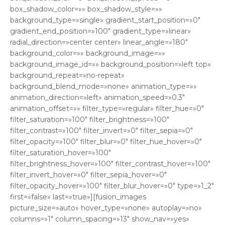
box_shadow_color=»» box_shadow_style=»»
background_type=»single» gradient_start_position=»0″
gradient_end_position=»100″ gradient_type=»linear»
radial_direction=»center center» linear_angle=»180″
background_color=»» background_image=»»
background_image_id=»» background_position=»left top»
background_repeat=»no-repeat»
background_blend_mode=»none» animation_type=»»
animation_direction=»left» animation_speed=»0.3″
animation_offset=»» filter_type=»regular» filter_hue=»0″
filter_saturation=»100″ filter_brightness=»100″
filter_contrast=»100″ filter_invert=»0″ filter_sepia=»0″
filter_opacity=»100″ filter_blur=»0″ filter_hue_hover=»0″
filter_saturation_hover=»100″
filter_brightness_hover=»100″ filter_contrast_hover=»100″
filter_invert_hover=»0″ filter_sepia_hover=»0″
filter_opacity_hover=»100″ filter_blur_hover=»0″ type=»1_2″
first=»false» last=»true»][fusion_images
picture_size=»auto» hover_type=»none» autoplay=»no»
columns=»1″ column_spacing=»13″ show_nav=»yes»