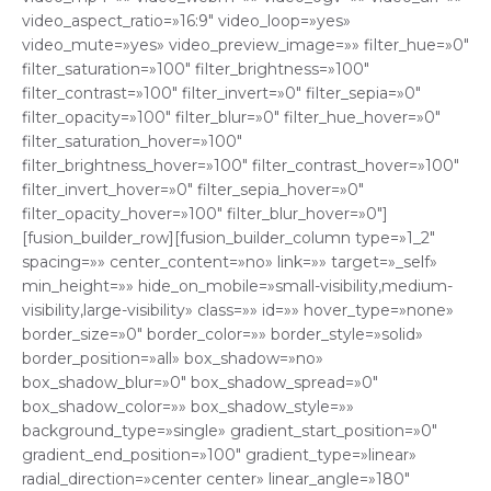
video_aspect_ratio=»16:9″ video_loop=»yes»
video_mute=»yes» video_preview_image=»» filter_hue=»0″
filter_saturation=»100″ filter_brightness=»100″
filter_contrast=»100″ filter_invert=»0″ filter_sepia=»0″
filter_opacity=»100″ filter_blur=»0″ filter_hue_hover=»0″
filter_saturation_hover=»100″
filter_brightness_hover=»100″ filter_contrast_hover=»100″
filter_invert_hover=»0″ filter_sepia_hover=»0″
filter_opacity_hover=»100″ filter_blur_hover=»0″]
[fusion_builder_row][fusion_builder_column type=»1_2″
spacing=»» center_content=»no» link=»» target=»_self»
min_height=»» hide_on_mobile=»small-visibility,medium-
visibility,large-visibility» class=»» id=»» hover_type=»none»
border_size=»0″ border_color=»» border_style=»solid»
border_position=»all» box_shadow=»no»
box_shadow_blur=»0″ box_shadow_spread=»0″
box_shadow_color=»» box_shadow_style=»»
background_type=»single» gradient_start_position=»0″
gradient_end_position=»100″ gradient_type=»linear»
radial_direction=»center center» linear_angle=»180″