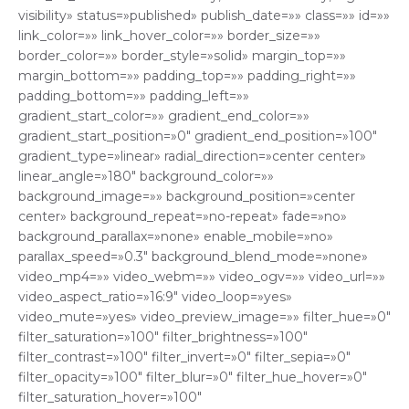
visibility» status=»published» publish_date=»» class=»» id=»»
link_color=»» link_hover_color=»» border_size=»»
border_color=»» border_style=»solid» margin_top=»»
margin_bottom=»» padding_top=»» padding_right=»»
padding_bottom=»» padding_left=»»
gradient_start_color=»» gradient_end_color=»»
gradient_start_position=»0″ gradient_end_position=»100″
gradient_type=»linear» radial_direction=»center center»
linear_angle=»180″ background_color=»»
background_image=»» background_position=»center
center» background_repeat=»no-repeat» fade=»no»
background_parallax=»none» enable_mobile=»no»
parallax_speed=»0.3″ background_blend_mode=»none»
video_mp4=»» video_webm=»» video_ogv=»» video_url=»»
video_aspect_ratio=»16:9″ video_loop=»yes»
video_mute=»yes» video_preview_image=»» filter_hue=»0″
filter_saturation=»100″ filter_brightness=»100″
filter_contrast=»100″ filter_invert=»0″ filter_sepia=»0″
filter_opacity=»100″ filter_blur=»0″ filter_hue_hover=»0″
filter_saturation_hover=»100″