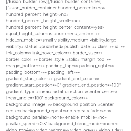
[/fusion_builder_row][/fusion_builder_container]
[fusion_builder_container hundred_percent=»no»
hundred_percent_height=»no»
hundred_percent_height_scroll=»no»
hundred_percent_height_center_content=»yes»
equal_height_columns=»no» menu_anchor=»»
hide_on_mobile=»small-visibility,medium-visibility,large-
visibility» status=»published» publish_date=»» class=»» id=»»
link_color=»» link_hover_color=»» border_size=»»
border_color=»» border_style=»solid» margin_top=»»
margin_bottom=»» padding_top=»» padding_right=»»
padding_bottom=»» padding_left=»»
gradient_start_color=»» gradient_end_color=»»
gradient_start_position=»0″ gradient_end_position=»100″
gradient_type=»linear» radial_direction=»center center»
linear_angle=»180″ background_color=»»
background_image=»» background_position=»center
center» background_repeat=»no-repeat» fade=»no»
background_parallax=»none» enable_mobile=»no»
parallax_speed=»0.3″ background_blend_mode=»none»
video_mp4=»» video_webm=»» video_ogv=»» video_url=»»