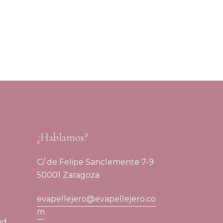
¿Hablamos?
C/ de Felipe Sanclemente 7-9
50001 Zaragoza
evapellejero@evapellejero.co
m
ad