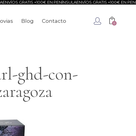
ENVÍOS GRATIS +100€ EN PENÍNSULA
ENVÍOS GRATIS +100€ EN PENÍ
ovias
Blog
Contacto
0
ca
Novias
Blog
Contacto
0
url-ghd-con-
zaragoza