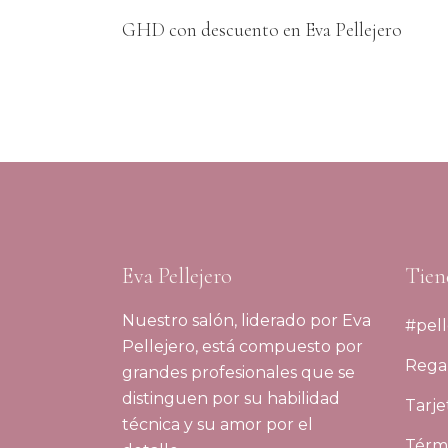
GHD con descuento en Eva Pellejero
Eva Pellejero
Tien
Nuestro salón, liderado por Eva
#pell
Pellejero, está compuesto por
Regal
grandes profesionales que se
distinguen por su habilidad
Tarje
técnica y su amor por el
Térmi