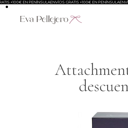
TIS +100€ EN PENÍNSULA
ENVÍOS GRATIS +100€ EN PENÍNSULA
ENVÍO
Attachment:
descuen