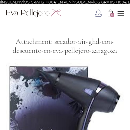
NSULA
ENVÍOS GRATIS +100€ EN PENÍNSULA
ENVÍOS GRATIS +100€ EN
0
Attachment: secador-air-ghd-con-
descuento-en-eva-pellejero-zaragoza