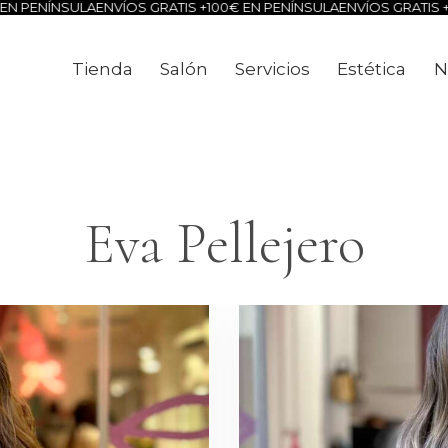
 PENÍNSULA
ENVÍOS GRATIS +100€ EN PENÍNSULA
ENVÍOS GRATIS +10
Tienda
Salón
Servicios
Estética
N
Tienda
Salón
Servicios
Estéti
Eva Pellejero