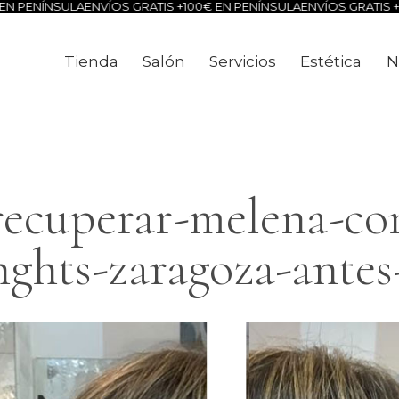
N PENÍNSULA
ENVÍOS GRATIS +100€ EN PENÍNSULA
ENVÍOS GRATIS +1
Tienda
Salón
Servicios
Estética
N
Tienda
Salón
Servicios
Estéti
recuperar-melena-con
nghts-zaragoza-ante