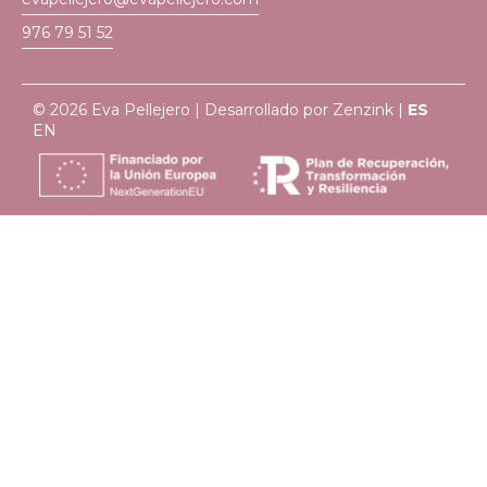
976 79 51 52
© 2026 Eva Pellejero | Desarrollado por
Zenzink
|
ES
EN