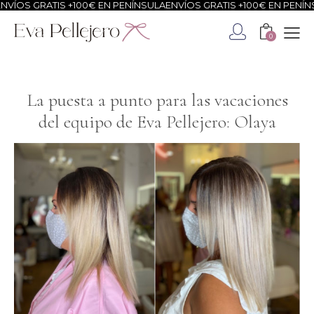
GRATIS +100€ EN PENÍNSULA
ENVÍOS GRATIS +100€ EN PENÍNSULA
EN
0
La puesta a punto para las vacaciones
del equipo de Eva Pellejero: Olaya