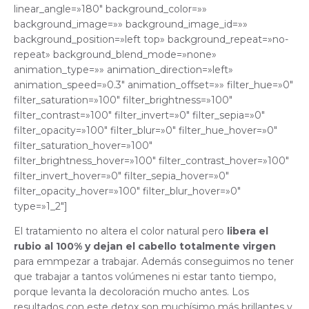
linear_angle=»180″ background_color=»»
background_image=»» background_image_id=»»
background_position=»left top» background_repeat=»no-
repeat» background_blend_mode=»none»
animation_type=»» animation_direction=»left»
animation_speed=»0.3″ animation_offset=»» filter_hue=»0″
filter_saturation=»100″ filter_brightness=»100″
filter_contrast=»100″ filter_invert=»0″ filter_sepia=»0″
filter_opacity=»100″ filter_blur=»0″ filter_hue_hover=»0″
filter_saturation_hover=»100″
filter_brightness_hover=»100″ filter_contrast_hover=»100″
filter_invert_hover=»0″ filter_sepia_hover=»0″
filter_opacity_hover=»100″ filter_blur_hover=»0″
type=»1_2″]
El tratamiento no altera el color natural pero
libera el
rubio al 100% y dejan el cabello totalmente virgen
para emmpezar a trabajar. Además conseguimos no tener
que trabajar a tantos volúmenes ni estar tanto tiempo,
porque levanta la decoloración mucho antes. Los
resultados con este detox son muchísimo más brillantes y