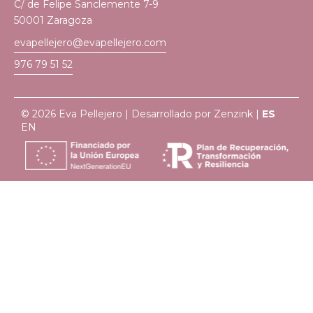
C/ de Felipe Sanclemente 7-9
50001 Zaragoza
evapellejero@evapellejero.com
976 79 51 52
© 2026 Eva Pellejero | Desarrollado por
Zenzink
|
ES
EN