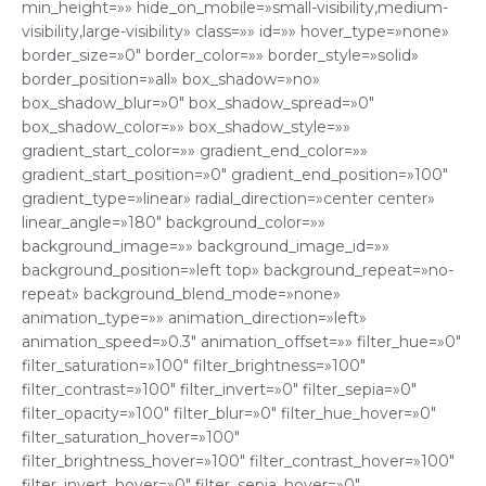
min_height=»» hide_on_mobile=»small-visibility,medium-
visibility,large-visibility» class=»» id=»» hover_type=»none»
border_size=»0″ border_color=»» border_style=»solid»
border_position=»all» box_shadow=»no»
box_shadow_blur=»0″ box_shadow_spread=»0″
box_shadow_color=»» box_shadow_style=»»
gradient_start_color=»» gradient_end_color=»»
gradient_start_position=»0″ gradient_end_position=»100″
gradient_type=»linear» radial_direction=»center center»
linear_angle=»180″ background_color=»»
background_image=»» background_image_id=»»
background_position=»left top» background_repeat=»no-
repeat» background_blend_mode=»none»
animation_type=»» animation_direction=»left»
animation_speed=»0.3″ animation_offset=»» filter_hue=»0″
filter_saturation=»100″ filter_brightness=»100″
filter_contrast=»100″ filter_invert=»0″ filter_sepia=»0″
filter_opacity=»100″ filter_blur=»0″ filter_hue_hover=»0″
filter_saturation_hover=»100″
filter_brightness_hover=»100″ filter_contrast_hover=»100″
filter_invert_hover=»0″ filter_sepia_hover=»0″