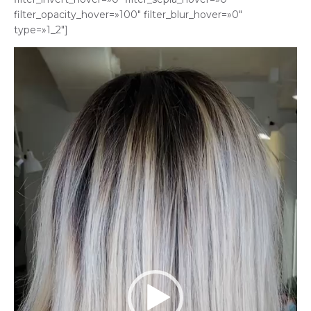
filter_opacity_hover=»100″ filter_blur_hover=»0″
type=»1_2″]
Reproductor
de
vídeo