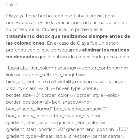
salón!
Olaya ya tiene hecho todo ese trabajo previo, pero
necesitaba antes de las vacaciones una actualización de
su corte y de su #rubiopelle. Lo primero es el
tratamiento detox que realizamos siempre antes de
las coloraciones.
En el caso de Olaya fue un detox
profundo con el que conseguimos
eliminar los matices
no deseados
que le habían ido apareciendo poco a poco.
[fusion_builder_column spacing=»» center_content=»no»
link=»» target=»_self» min_height=»»
hide_on_mobile=»small-visibility,medium-visibility,large-
visibility» class=»» id=»» hover_type=»none»
border_size=»0″ border_color=»» border_style=»solid»
border_position=»all» box_shadow=»no»
box_shadow_blur=»0″ box_shadow_spread=»0″
box_shadow_color=»» box_shadow_style=»»
gradient_start_color=»» gradient_end_color=»»
gradient_start_position=»0″ gradient_end_position=»100″
gradient_type=»linear» radial_direction=»center center»