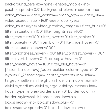
background_parallax=»none» enable_mobile=»no»
parallax_speed=»0.3″ background_blend_mode=»none»
video_mp4=»» video_webm=»» video_ogv=»» video_url=»»
video_aspect_ratio=»16:9″ video_loop=»yes»
video_mute=»yes» video_preview_image=»» filter_hue=»0″
filter_saturation=»100″ filter_brightness=»100″
filter_contrast=»100″ filter_invert=»0″ filter_sepia=»0″
filter_opacity=»100″ filter_blur=»0″ filter_hue_hover=»0″
filter_saturation_hover=»100″
filter_brightness_hover=»100″ filter_contrast_hover=»100″
filter_invert_hover=»0″ filter_sepia_hover=»0″
filter_opacity_hover=»100″ filter_blur_hover=»0″]
[fusion_builder_row][fusion_builder_column type=»1_2″
layout=»1_2″ spacing=»» center_content=»no» link=»»
target=»_self» min_height=»» hide_on_mobile=»small-
visibility,medium-visibility,large-visibility» class=»» id=»»
hover_type=»none» border_size=»0″ border_color=»»
border_style=»solid» border_position=»all»
box_shadow=»no» box_shadow_blur=»0″
box_shadow_spread=»0″ box_shadow_color=»»