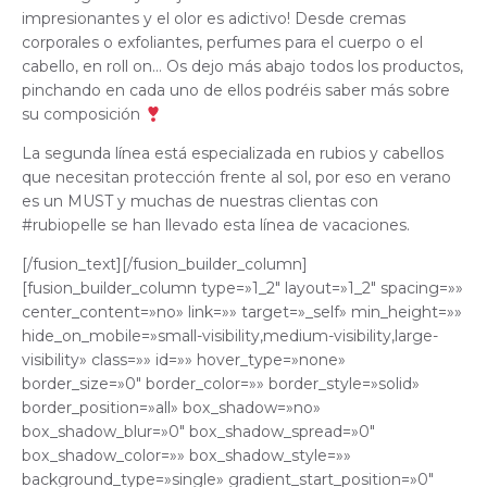
impresionantes y el olor es adictivo! Desde cremas
corporales o exfoliantes, perfumes para el cuerpo o el
cabello, en roll on… Os dejo más abajo todos los productos,
pinchando en cada uno de ellos podréis saber más sobre
su composición
La segunda línea está especializada en rubios y cabellos
que necesitan protección frente al sol, por eso en verano
es un MUST y muchas de nuestras clientas con
#rubiopelle
se han llevado esta línea de vacaciones.
[/fusion_text][/fusion_builder_column]
[fusion_builder_column type=»1_2″ layout=»1_2″ spacing=»»
center_content=»no» link=»» target=»_self» min_height=»»
hide_on_mobile=»small-visibility,medium-visibility,large-
visibility» class=»» id=»» hover_type=»none»
border_size=»0″ border_color=»» border_style=»solid»
border_position=»all» box_shadow=»no»
box_shadow_blur=»0″ box_shadow_spread=»0″
box_shadow_color=»» box_shadow_style=»»
background_type=»single» gradient_start_position=»0″