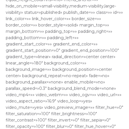
hide_on_mobile=»small-visibility,medium-visibility,large-
visibility» status=»published» publish_date=»» class=»» id=»»
link_color=»» link_hover_color=»» border_size=»»
border_color=»» border_style=»solid» margin_top=»»
margin_bottom=»» padding_top=»» padding_right=»»
padding_bottom=»» padding_left=»»
gradient_start_color=»» gradient_end_color=»»
gradient_start_position=»0″ gradient_end_position=»100″
gradient_type=»linear» radial_direction=»center center»
linear_angle=»180″ background_color=»»
background_image=»» background_position=»center
center» background_repeat=»no-repeat» fade=»no»
background_parallax=»none» enable_mobile=»no»
parallax_speed=»0.3″ background_blend_mode=»none»
video_mp4=»» video_webm=»» video_ogv=»» video_url=»»
video_aspect_ratio=»16:9″ video_loop=»yes»
video_mute=»yes» video_preview_image=»» filter_hue=»0″
filter_saturation=»100″ filter_brightness=»100″
filter_contrast=»100″ filter_invert=»0″ filter_sepia=»0″
filter_opacity=»100″ filter_blur=»0″ filter_hue_hover=»0″