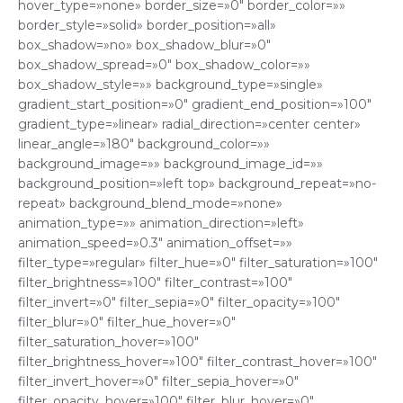
hover_type=»none» border_size=»0″ border_color=»»
border_style=»solid» border_position=»all»
box_shadow=»no» box_shadow_blur=»0″
box_shadow_spread=»0″ box_shadow_color=»»
box_shadow_style=»» background_type=»single»
gradient_start_position=»0″ gradient_end_position=»100″
gradient_type=»linear» radial_direction=»center center»
linear_angle=»180″ background_color=»»
background_image=»» background_image_id=»»
background_position=»left top» background_repeat=»no-
repeat» background_blend_mode=»none»
animation_type=»» animation_direction=»left»
animation_speed=»0.3″ animation_offset=»»
filter_type=»regular» filter_hue=»0″ filter_saturation=»100″
filter_brightness=»100″ filter_contrast=»100″
filter_invert=»0″ filter_sepia=»0″ filter_opacity=»100″
filter_blur=»0″ filter_hue_hover=»0″
filter_saturation_hover=»100″
filter_brightness_hover=»100″ filter_contrast_hover=»100″
filter_invert_hover=»0″ filter_sepia_hover=»0″
filter_opacity_hover=»100″ filter_blur_hover=»0″