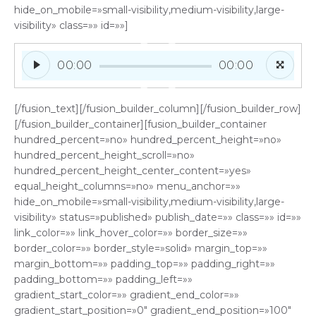
hide_on_mobile=»small-visibility,medium-visibility,large-
visibility» class=»» id=»»]
Reproductor
00:00
00:00
de
vídeo
[/fusion_text][/fusion_builder_column][/fusion_builder_row]
[/fusion_builder_container][fusion_builder_container
hundred_percent=»no» hundred_percent_height=»no»
hundred_percent_height_scroll=»no»
hundred_percent_height_center_content=»yes»
equal_height_columns=»no» menu_anchor=»»
hide_on_mobile=»small-visibility,medium-visibility,large-
visibility» status=»published» publish_date=»» class=»» id=»»
link_color=»» link_hover_color=»» border_size=»»
border_color=»» border_style=»solid» margin_top=»»
margin_bottom=»» padding_top=»» padding_right=»»
padding_bottom=»» padding_left=»»
gradient_start_color=»» gradient_end_color=»»
gradient_start_position=»0″ gradient_end_position=»100″