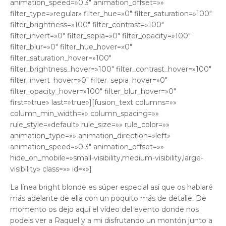
animation_speed=»0.3″ animation_offset=»»
filter_type=»regular» filter_hue=»0″ filter_saturation=»100″
filter_brightness=»100″ filter_contrast=»100″
filter_invert=»0″ filter_sepia=»0″ filter_opacity=»100″
filter_blur=»0″ filter_hue_hover=»0″
filter_saturation_hover=»100″
filter_brightness_hover=»100″ filter_contrast_hover=»100″
filter_invert_hover=»0″ filter_sepia_hover=»0″
filter_opacity_hover=»100″ filter_blur_hover=»0″
first=»true» last=»true»][fusion_text columns=»»
column_min_width=»» column_spacing=»»
rule_style=»default» rule_size=»» rule_color=»»
animation_type=»» animation_direction=»left»
animation_speed=»0.3″ animation_offset=»»
hide_on_mobile=»small-visibility,medium-visibility,large-
visibility» class=»» id=»»]
La línea bright blonde es súper especial así que os hablaré
más adelante de ella con un poquito más de detalle. De
momento os dejo aquí el vídeo del evento donde nos
podeis ver a Raquel y a mi disfrutando un montón junto a