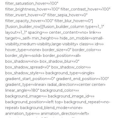
filter_saturation_hover=»100″
filter_brightness_hover=»100″ filter_contrast_hover=»100″
filter_invert_hover=»0″ filter_sepia_hover=»0″
filter_opacity_hover=»100″ filter_blur_hover=»0″]
[fusion_builder_row][fusion_builder_column type=»1_1″
layout=»1_1″ spacing=»» center_content=»no» link=»»
target=»_self» min_height=»» hide_on_mobile=»small-
visibility,medium-visibility,large-visibility» class=»» id=»»
hover_type=»none» border_size=»0″ border_color=»»
border_style=»solid» border_position=»all»
box_shadow=»no» box_shadow_blur=»0″
box_shadow_spread=»0″ box_shadow_color=»»
box_shadow_style=»» background_type=»single»
gradient_start_position=»0″ gradient_end_position=»100″
gradient_type=»linear» radial_direction=»center center»
linear_angle=»180″ background_color=»»
background_image=»» background_image_id=»»
background_position=»left top» background_repeat=»no-
repeat» background_blend_mode=»none»
animation_type=»» animation_direction=»left»