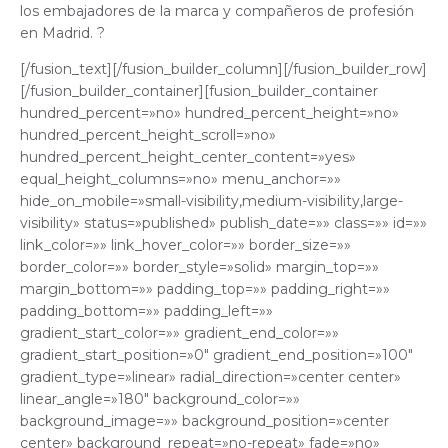
los embajadores de la marca y compañeros de profesión
en Madrid. ?
[/fusion_text][/fusion_builder_column][/fusion_builder_row]
[/fusion_builder_container][fusion_builder_container
hundred_percent=»no» hundred_percent_height=»no»
hundred_percent_height_scroll=»no»
hundred_percent_height_center_content=»yes»
equal_height_columns=»no» menu_anchor=»»
hide_on_mobile=»small-visibility,medium-visibility,large-
visibility» status=»published» publish_date=»» class=»» id=»»
link_color=»» link_hover_color=»» border_size=»»
border_color=»» border_style=»solid» margin_top=»»
margin_bottom=»» padding_top=»» padding_right=»»
padding_bottom=»» padding_left=»»
gradient_start_color=»» gradient_end_color=»»
gradient_start_position=»0″ gradient_end_position=»100″
gradient_type=»linear» radial_direction=»center center»
linear_angle=»180″ background_color=»»
background_image=»» background_position=»center
center» background_repeat=»no-repeat» fade=»no»