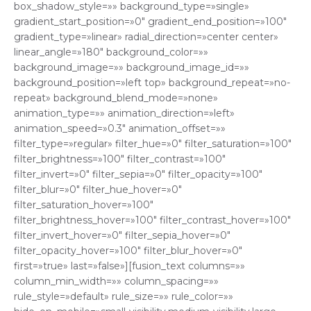
box_shadow_style=»» background_type=»single»
gradient_start_position=»0″ gradient_end_position=»100″
gradient_type=»linear» radial_direction=»center center»
linear_angle=»180″ background_color=»»
background_image=»» background_image_id=»»
background_position=»left top» background_repeat=»no-
repeat» background_blend_mode=»none»
animation_type=»» animation_direction=»left»
animation_speed=»0.3″ animation_offset=»»
filter_type=»regular» filter_hue=»0″ filter_saturation=»100″
filter_brightness=»100″ filter_contrast=»100″
filter_invert=»0″ filter_sepia=»0″ filter_opacity=»100″
filter_blur=»0″ filter_hue_hover=»0″
filter_saturation_hover=»100″
filter_brightness_hover=»100″ filter_contrast_hover=»100″
filter_invert_hover=»0″ filter_sepia_hover=»0″
filter_opacity_hover=»100″ filter_blur_hover=»0″
first=»true» last=»false»][fusion_text columns=»»
column_min_width=»» column_spacing=»»
rule_style=»default» rule_size=»» rule_color=»»