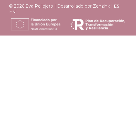
© 2026 Eva Pellejero | Desarrollado por
Zenzink
|
ES
EN