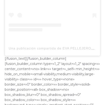
Una publicación compartida de EVA PELLEJERO®️? (@evapellejero)
[/fusion_text][/fusion_builder_column]
[fusion_builder_column type=»1_2″ layout=»1_2″ spacing=»»
center_content=»no» link=»» target=»_self» min_height=»»
hide_on_mobile=»small-visibility,medium-visibility,large-
visibility» class=»» id=»» hover_type=»none»
border_size=»0″ border_color=»» border_style=»solid»
border_position=»all» box_shadow=»no»
box_shadow_blur=»0″ box_shadow_spread=»0″
box_shadow_color=»» box_shadow_style=»»
background_type=»single» gradient_start_position=»0″