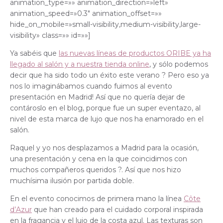
animation_type=»» animation_direction=»left»
animation_speed=»0.3″ animation_offset=»»
hide_on_mobile=»small-visibility,medium-visibility,large-
visibility» class=»» id=»»]
Ya sabéis que
las nuevas líneas de productos ORIBE ya ha
llegado al salón y a nuestra tienda online
, y sólo podemos
decir que ha sido todo un éxito este verano ? Pero eso ya
nos lo imaginábamos cuando fuimos al evento
presentación en Madrid! Así que no quería dejar de
contároslo en el blog, porque fue un super eventazo, al
nivel de esta marca de lujo que nos ha enamorado en el
salón.
Raquel y yo nos desplazamos a Madrid para la ocasión,
una presentación y cena en la que coincidimos con
muchos compañeros queridos ?. Así que nos hizo
muchísima ilusión por partida doble.
En el evento conocimos de primera mano la línea
Côte
d’Azur
que han creado para el cuidado corporal inspirada
en la fragancia y el lujo de la costa azul. Las texturas son