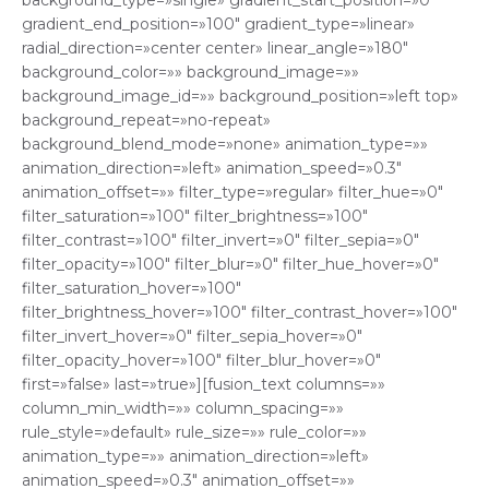
gradient_end_position=»100″ gradient_type=»linear»
radial_direction=»center center» linear_angle=»180″
background_color=»» background_image=»»
background_image_id=»» background_position=»left top»
background_repeat=»no-repeat»
background_blend_mode=»none» animation_type=»»
animation_direction=»left» animation_speed=»0.3″
animation_offset=»» filter_type=»regular» filter_hue=»0″
filter_saturation=»100″ filter_brightness=»100″
filter_contrast=»100″ filter_invert=»0″ filter_sepia=»0″
filter_opacity=»100″ filter_blur=»0″ filter_hue_hover=»0″
filter_saturation_hover=»100″
filter_brightness_hover=»100″ filter_contrast_hover=»100″
filter_invert_hover=»0″ filter_sepia_hover=»0″
filter_opacity_hover=»100″ filter_blur_hover=»0″
first=»false» last=»true»][fusion_text columns=»»
column_min_width=»» column_spacing=»»
rule_style=»default» rule_size=»» rule_color=»»
animation_type=»» animation_direction=»left»
animation_speed=»0.3″ animation_offset=»»