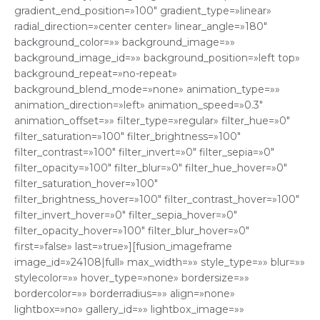
gradient_end_position=»100″ gradient_type=»linear»
radial_direction=»center center» linear_angle=»180″
background_color=»» background_image=»»
background_image_id=»» background_position=»left top»
background_repeat=»no-repeat»
background_blend_mode=»none» animation_type=»»
animation_direction=»left» animation_speed=»0.3″
animation_offset=»» filter_type=»regular» filter_hue=»0″
filter_saturation=»100″ filter_brightness=»100″
filter_contrast=»100″ filter_invert=»0″ filter_sepia=»0″
filter_opacity=»100″ filter_blur=»0″ filter_hue_hover=»0″
filter_saturation_hover=»100″
filter_brightness_hover=»100″ filter_contrast_hover=»100″
filter_invert_hover=»0″ filter_sepia_hover=»0″
filter_opacity_hover=»100″ filter_blur_hover=»0″
first=»false» last=»true»][fusion_imageframe
image_id=»24108|full» max_width=»» style_type=»» blur=»»
stylecolor=»» hover_type=»none» bordersize=»»
bordercolor=»» borderradius=»» align=»none»
lightbox=»no» gallery_id=»» lightbox_image=»»