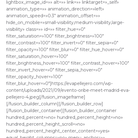
lightbox_image_id=»» alt=»» link=»» linktarget=»_self»
animation_type=»» animation_direction=»left»
animation_speed=»0.3″ animation_offset=»»
hide_on_mobile=»small-visibility,medium-visibility,large-
visibility» class=»» id=»» filter_hue=»0″
filter_saturation=»100″ filter_brightness=»100″
filter_contrast=»100″ filter_invert=»0″ filter_sepia=»0″
filter_opacity=»100″ filter_blur=»0″ filter_hue_hover=»0″
filter_saturation_hover=»100″
filter_brightness_hover=»100″ filter_contrast_hover=»100″
filter_invert_hover=»0″ filter_sepia_hover=»0″
filter_opacity_hover=»100″
filter_blur_hover=»0″]https://evapellejero.com/wp-
content/uploads/2021/09/evento-oribe-meet-madrid-eva-
pellejero-4.jpeg[/fusion_imageframe]
[/fusion_builder_column][/fusion_builder_row]
[/fusion_builder_container][fusion_builder_container
hundred_percent=»no» hundred_percent_height=»no»
hundred_percent_height_scroll=»no»
hundred_percent_height_center_content=»yes»
equal_height_columns=»no» menu_anchor=»»