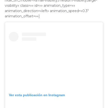
hide_on_mobile=»small-visibility,medium-visibility,large-
visibility» class=»» id=»» animation_type=»»
animation_direction=»left» animation_speed=»0.3″
animation_offset=»»]
Ver esta publicación en Instagram