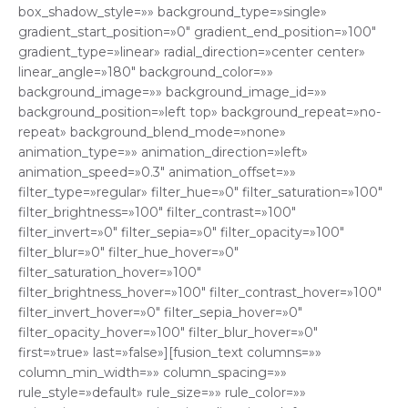
box_shadow_style=»» background_type=»single»
gradient_start_position=»0″ gradient_end_position=»100″
gradient_type=»linear» radial_direction=»center center»
linear_angle=»180″ background_color=»»
background_image=»» background_image_id=»»
background_position=»left top» background_repeat=»no-
repeat» background_blend_mode=»none»
animation_type=»» animation_direction=»left»
animation_speed=»0.3″ animation_offset=»»
filter_type=»regular» filter_hue=»0″ filter_saturation=»100″
filter_brightness=»100″ filter_contrast=»100″
filter_invert=»0″ filter_sepia=»0″ filter_opacity=»100″
filter_blur=»0″ filter_hue_hover=»0″
filter_saturation_hover=»100″
filter_brightness_hover=»100″ filter_contrast_hover=»100″
filter_invert_hover=»0″ filter_sepia_hover=»0″
filter_opacity_hover=»100″ filter_blur_hover=»0″
first=»true» last=»false»][fusion_text columns=»»
column_min_width=»» column_spacing=»»
rule_style=»default» rule_size=»» rule_color=»»