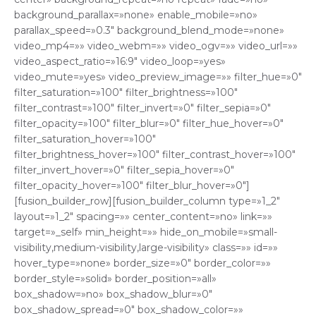
background_parallax=»none» enable_mobile=»no»
parallax_speed=»0.3″ background_blend_mode=»none»
video_mp4=»» video_webm=»» video_ogv=»» video_url=»»
video_aspect_ratio=»16:9″ video_loop=»yes»
video_mute=»yes» video_preview_image=»» filter_hue=»0″
filter_saturation=»100″ filter_brightness=»100″
filter_contrast=»100″ filter_invert=»0″ filter_sepia=»0″
filter_opacity=»100″ filter_blur=»0″ filter_hue_hover=»0″
filter_saturation_hover=»100″
filter_brightness_hover=»100″ filter_contrast_hover=»100″
filter_invert_hover=»0″ filter_sepia_hover=»0″
filter_opacity_hover=»100″ filter_blur_hover=»0″]
[fusion_builder_row][fusion_builder_column type=»1_2″
layout=»1_2″ spacing=»» center_content=»no» link=»»
target=»_self» min_height=»» hide_on_mobile=»small-
visibility,medium-visibility,large-visibility» class=»» id=»»
hover_type=»none» border_size=»0″ border_color=»»
border_style=»solid» border_position=»all»
box_shadow=»no» box_shadow_blur=»0″
box_shadow_spread=»0″ box_shadow_color=»»