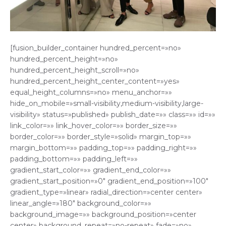
[fusion_builder_container hundred_percent=»no»
hundred_percent_height=»no»
hundred_percent_height_scroll=»no»
hundred_percent_height_center_content=»yes»
equal_height_columns=»no» menu_anchor=»»
hide_on_mobile=»small-visibility,medium-visibility,large-
visibility» status=»published» publish_date=»» class=»» id=»»
link_color=»» link_hover_color=»» border_size=»»
border_color=»» border_style=»solid» margin_top=»»
margin_bottom=»» padding_top=»» padding_right=»»
padding_bottom=»» padding_left=»»
gradient_start_color=»» gradient_end_color=»»
gradient_start_position=»0″ gradient_end_position=»100″
gradient_type=»linear» radial_direction=»center center»
linear_angle=»180″ background_color=»»
background_image=»» background_position=»center
center» background_repeat=»no-repeat» fade=»no»