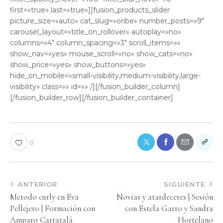
first=»true» last=»true»][fusion_products_slider
picture_size=»auto» cat_slug=»oribe» number_posts=»9″
carousel_layout=»title_on_rollover» autoplay=»no»
columns=»4″ column_spacing=»3″ scroll_items=»»
show_nav=»yes» mouse_scroll=»no» show_cats=»no»
show_price=»yes» show_buttons=»yes»
hide_on_mobile=»small-visibility,medium-visibility,large-
visibility» class=»» id=»» /][/fusion_builder_column]
[/fusion_builder_row][/fusion_builder_container]
0
ANTERIOR
SIGUIENTE
Metodo curly en Eva
Novias y atardeceres | Sesión
Pellejero | Formación con
con Estela Garro y Sandra
Amparo Carratalá
Hortelano