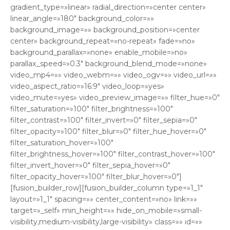
gradient_type=»linear» radial_direction=»center center»
linear_angle=»180″ background_color=»»
background_image=»» background_position=»center
center» background_repeat=»no-repeat» fade=»no»
background_parallax=»none» enable_mobile=»no»
parallax_speed=»0.3″ background_blend_mode=»none»
video_mp4=»» video_webm=»» video_ogv=»» video_url=»»
video_aspect_ratio=»16:9″ video_loop=»yes»
video_mute=»yes» video_preview_image=»» filter_hue=»0″
filter_saturation=»100″ filter_brightness=»100″
filter_contrast=»100″ filter_invert=»0″ filter_sepia=»0″
filter_opacity=»100″ filter_blur=»0″ filter_hue_hover=»0″
filter_saturation_hover=»100″
filter_brightness_hover=»100″ filter_contrast_hover=»100″
filter_invert_hover=»0″ filter_sepia_hover=»0″
filter_opacity_hover=»100″ filter_blur_hover=»0″]
[fusion_builder_row][fusion_builder_column type=»1_1″
layout=»1_1″ spacing=»» center_content=»no» link=»»
target=»_self» min_height=»» hide_on_mobile=»small-
visibility,medium-visibility,large-visibility» class=»» id=»»