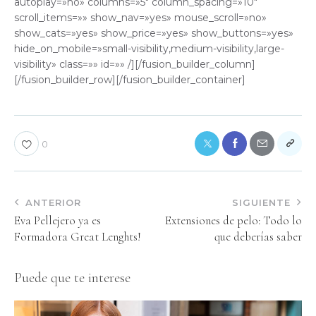
autoplay=»no» columns=»5″ column_spacing=»10″
scroll_items=»» show_nav=»yes» mouse_scroll=»no»
show_cats=»yes» show_price=»yes» show_buttons=»yes»
hide_on_mobile=»small-visibility,medium-visibility,large-
visibility» class=»» id=»» /][/fusion_builder_column]
[/fusion_builder_row][/fusion_builder_container]
0
ANTERIOR
SIGUIENTE
Eva Pellejero ya es
Extensiones de pelo: Todo lo
Formadora Great Lenghts!
que deberías saber
Puede que te interese