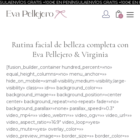
NVÍOS GRATIS +100€ EN PENÍNSULA
ENVÍOS GRATIS +100€ EN PENÍN
0
Rutina facial de belleza completa con
Eva Pellejero & Virginia
[fusion_builder_container hundred_percent=»no»
equal_height_columns=»no» menu_anchor=»»
hide_on_mobile=»small-visibility,medium-visibility,large-
visibility» class=»» id=»» background_color=»»
background_image=»» background_position=»center
center» background_repeat=»no-repeat» fade=»no»
background_parallax=»none» parallax_speed=»0.3″
video_mp4=»» video_webm=»» video_ogv=»» video_url=»»
video_aspect_ratio=»16:9″ video_loop=»yes»
video_mute=»yes» overlay_color=»»
video_preview_image=»» border_size=»» border_color=»»