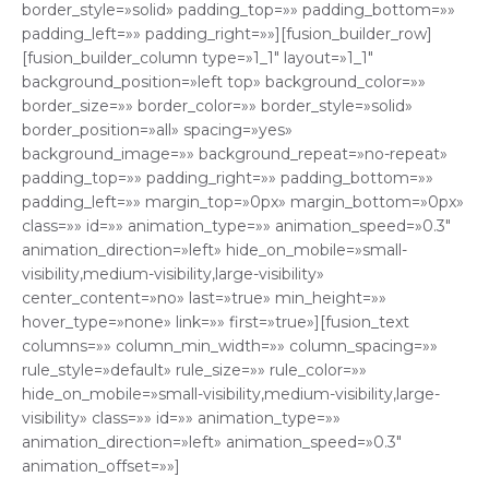
border_style=»solid» padding_top=»» padding_bottom=»»
padding_left=»» padding_right=»»][fusion_builder_row]
[fusion_builder_column type=»1_1″ layout=»1_1″
background_position=»left top» background_color=»»
border_size=»» border_color=»» border_style=»solid»
border_position=»all» spacing=»yes»
background_image=»» background_repeat=»no-repeat»
padding_top=»» padding_right=»» padding_bottom=»»
padding_left=»» margin_top=»0px» margin_bottom=»0px»
class=»» id=»» animation_type=»» animation_speed=»0.3″
animation_direction=»left» hide_on_mobile=»small-
visibility,medium-visibility,large-visibility»
center_content=»no» last=»true» min_height=»»
hover_type=»none» link=»» first=»true»][fusion_text
columns=»» column_min_width=»» column_spacing=»»
rule_style=»default» rule_size=»» rule_color=»»
hide_on_mobile=»small-visibility,medium-visibility,large-
visibility» class=»» id=»» animation_type=»»
animation_direction=»left» animation_speed=»0.3″
animation_offset=»»]