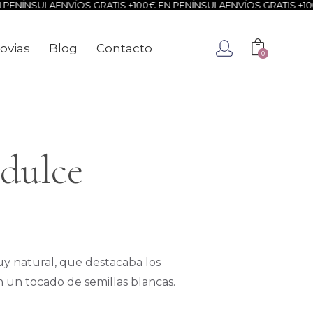
ENÍNSULA
ENVÍOS GRATIS +100€ EN PENÍNSULA
ENVÍOS GRATIS +100€
ovias
Blog
Contacto
0
ca
Novias
Blog
Contacto
0
 dulce
uy natural, que destacaba los
 un tocado de semillas blancas.