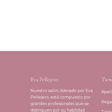
Eva Pellejero
Tien
Nuestro salón, liderado por Eva
#pell
Pellejero, está compuesto por
Regal
grandes profesionales que se
distinguen por su habilidad
Tarje