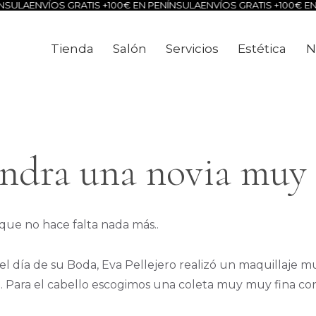
ULA
ENVÍOS GRATIS +100€ EN PENÍNSULA
ENVÍOS GRATIS +100€ EN P
Tienda
Salón
Servicios
Estética
N
Tienda
Salón
Servicios
Estéti
ndra una novia muy
que no hace falta nada más..
l día de su Boda, Eva Pellejero realizó un maquillaje m
. Para el cabello escogimos una coleta muy muy fina con