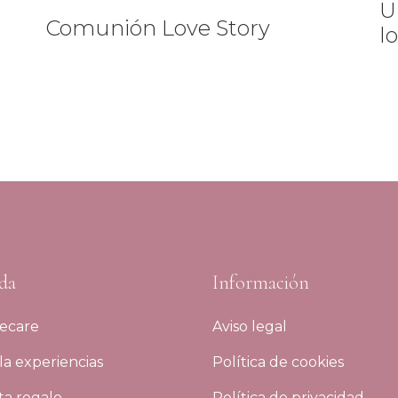
U
Comunión Love Story
l
da
Información
ecare
Aviso legal
a experiencias
Política de cookies
ta regalo
Política de privacidad