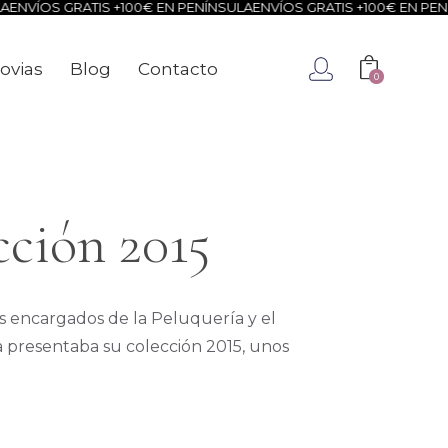
NVÍOS GRATIS +100€ EN PENÍNSULA
ENVÍOS GRATIS +100€ EN PENÍN
ovias
Blog
Contacto
0
ca
Novias
Blog
Contacto
0
cción 2015
os encargados de la Peluquería y el
ia presentaba su colección 2015, unos