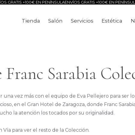
 GRATIS +100€ EN PENÍNSULA
ENVÍOS GRATIS +100€ EN PENÍNSULA
E
Tienda
Salón
Servicios
Estética
N
Tienda
Salón
Servicios
Estéti
e Franc Sarabia Cole
tar una vez más con el equipo de Eva Pellejero para ser l
recioso, en el Gran Hotel de Zaragoza, donde Franc Sarab
cho la atención los tocados por su originalidad.
 Vía para ver el resto de la Colección.