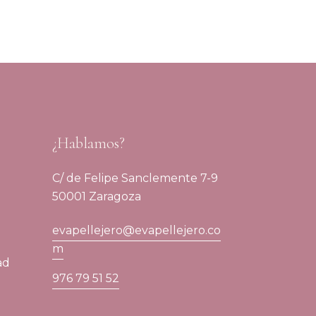
¿Hablamos?
C/ de Felipe Sanclemente 7-9
50001 Zaragoza
evapellejero@evapellejero.co
m
ad
976 79 51 52