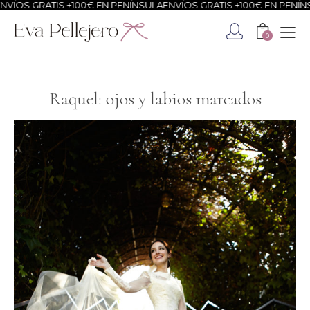
ATIS +100€ EN PENÍNSULA
ENVÍOS GRATIS +100€ EN PENÍNSULA
ENVÍ
0
Raquel: ojos y labios marcados