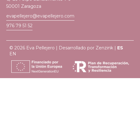
50001 Zaragoza
evapellejero@evapellejero.com
976 79 51 52
© 2026 Eva Pellejero | Desarrollado por
Zenzink
|
ES
EN