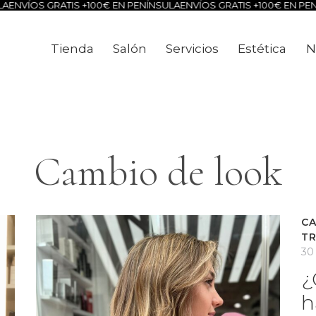
A
ENVÍOS GRATIS +100€ EN PENÍNSULA
ENVÍOS GRATIS +100€ EN PEN
Tienda
Salón
Servicios
Estética
N
Tienda
Salón
Servicios
Estéti
Cambio de look
CA
T
30
¿
h