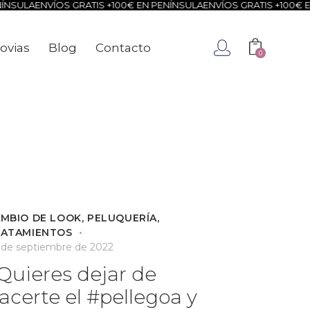
ÍNSULA
ENVÍOS GRATIS +100€ EN PENÍNSULA
ENVÍOS GRATIS +100€ E
ovias
Blog
Contacto
0
ca
Novias
Blog
Contacto
0
MBIO DE LOOK
,
PELUQUERÍA
,
RATAMIENTOS
 de septiembre de 2022
Quieres dejar de
acerte el #pellegoa y