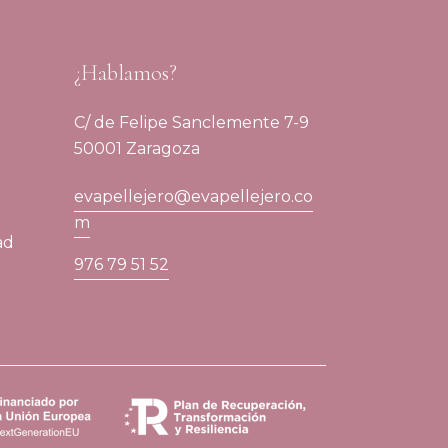
¿Hablamos?
C/ de Felipe Sanclemente 7-9
50001 Zaragoza
evapellejero@evapellejero.co
m
ad
976 79 51 52