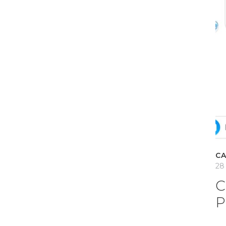
CA
28
C
P